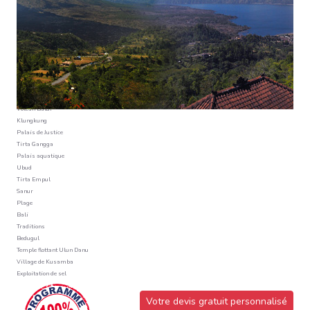
Kintamani
Volcan Batur
Klungkung
Palais de Justice
Tirta Gangga
Palais aquatique
Ubud
Tirta Empul
Sanur
Plage
Bali
Traditions
Bedugul
Temple flottant Ulun Danu
Village de Kusamba
Exploitation de sel
Votre devis gratuit personnalisé